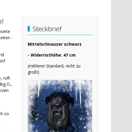
!
Steckbrief
seite
eiten -
Mittelschnauzer schwarz
und
- Widerristhöhe: 47 cm
ünf
(mittlerer Standard, nicht zu
groß!)
, ruft
Big O.,
arzen
h so.