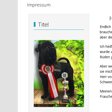
Impressum
Titel
Endlich
brauche
aber d
Ich hei
wurde a
Rüden 
Aber we
sie mic
Herr vo
Schwein
Meinen
Frauche