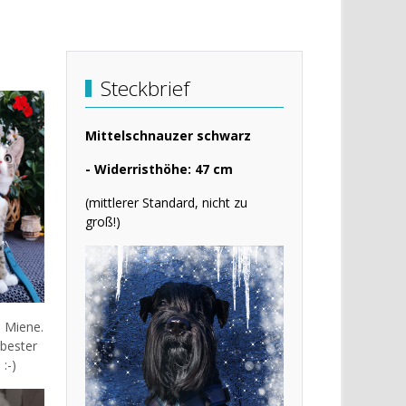
Steckbrief
Mittelschnauzer schwarz
- Widerristhöhe: 47 cm
(mittlerer Standard, nicht zu
groß!)
d Miene.
 bester
:-)