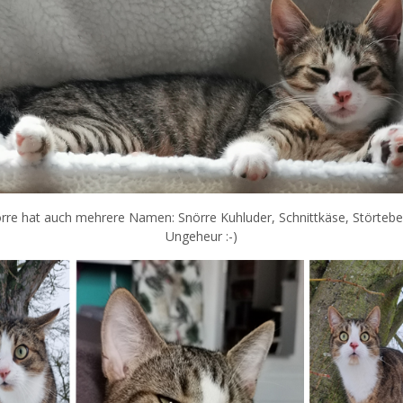
rre hat auch mehrere Namen: Snörre Kuhluder, Schnittkäse, Störtebe
Ungeheur :-)