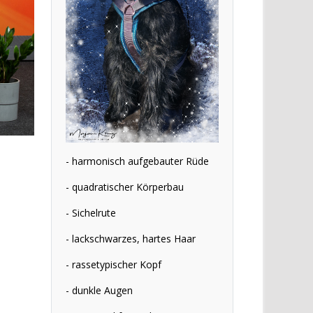
- harmonisch aufgebauter Rüde
- quadratischer Körperbau
- Sichelrute
- lackschwarzes, hartes Haar
- rassetypischer Kopf
hster Beitrag: Ausstellungserfolge 2018
ter
- dunkle Augen