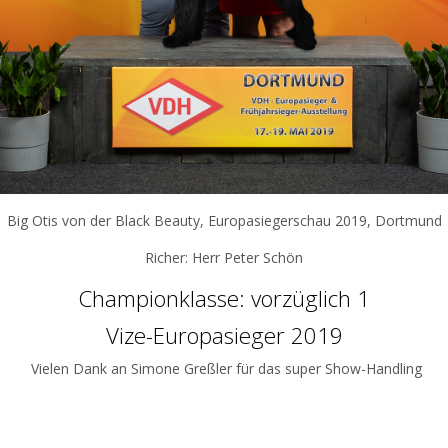
Big Otis von der Black Beauty, Europasiegerschau 2019, Dortmund
Richer: Herr Peter Schön
Championklasse: vorzüglich 1
Vize-Europasieger 2019
Vielen Dank an Simone Greßler für das super Show-Handling
eriger Beitrag: Welpen 2016
Näc
rück
Wei